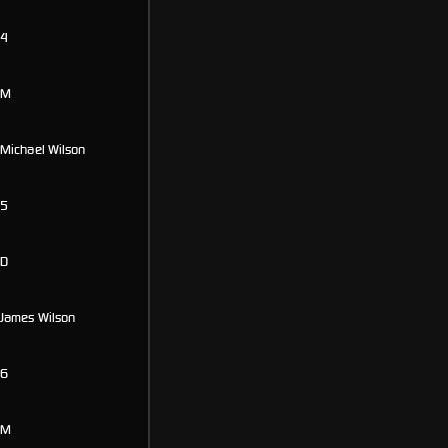
4
M
Michael Wilson
5
D
James Wilson
6
M