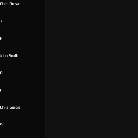
Chris Brown
7
F
John Smith
8
F
Chris Garcia
9