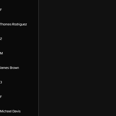
F
Thomas Rodriguez
2
M
James Brown
3
F
Michael Davis