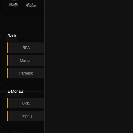
Metode Pembayaran
Bank
BCA
BNI
BRI
Mandiri
Cimb Niaga
Danamon
Permata
Panin
E-Money
QRIS
Dana
OVO
Gopay
LinkAja