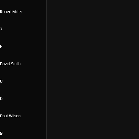
Robert Miller
7
F
David Smith
8
G
Paul Wilson
9