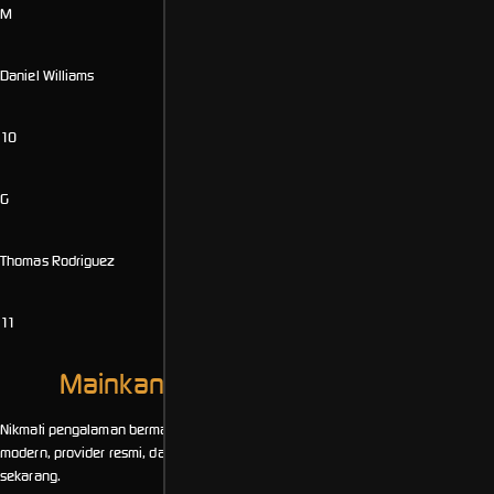
M
Daniel Williams
10
G
Thomas Rodriguez
11
Mainkan Slot Online Terpercaya
Nikmati pengalaman bermain slot online terbaik dengan sistem keamanan
modern, provider resmi, dan transaksi cepat. Pilih permainan favorit Anda
sekarang.