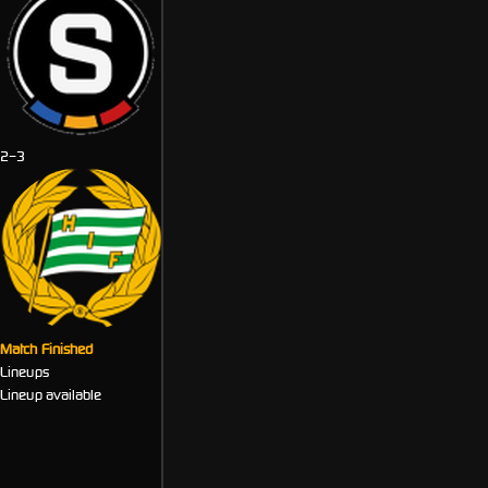
Sparta Praha W
2
–
3
Hammarby
Match Finished
Lineups
Lineup available
Home Team
4-2-3-1