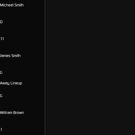
Michael Smith
D
11
James Smith
G
Away Lineup
G
William Brown
1