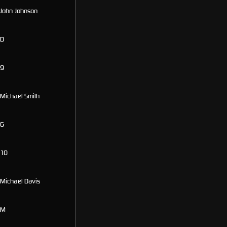
John Johnson
D
9
Michael Smith
G
10
Michael Davis
M