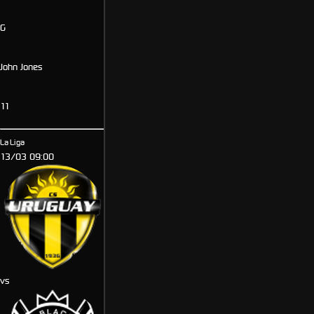
G
John Jones
11
La Liga
13/03 09:00
CS Uruguay
vs