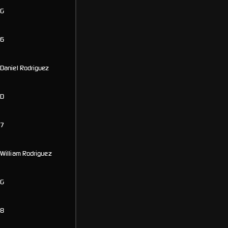
G
6
Daniel Rodriguez
D
7
William Rodriguez
G
8