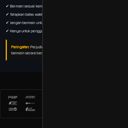
✔ Bermain sesuai kemampuan finansial
✔ Tetapkan batas waktu & batas deposit
✔ Jangan bermain untuk mengejar kerugian
✔ Hanya untuk pengguna berusia 18+ tahun
Peringatan:
Perjudian memiliki risiko kecanduan. Pastikan Anda
bermain secara bertanggung jawab.
Penyedia Games